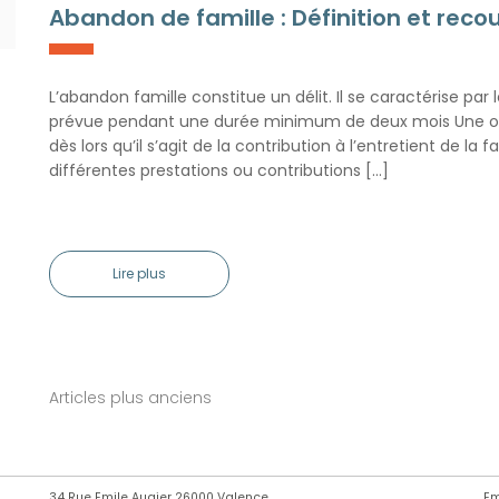
Abandon de famille : Définition et reco
L’abandon famille constitue un délit. Il se caractérise par 
prévue pendant une durée minimum de deux mois Une obl
dès lors qu’il s’agit de la contribution à l’entretient de la 
différentes prestations ou contributions […]
Lire plus
Articles plus anciens
Navigation
des
articles
34 Rue Emile Augier 26000 Valence
Em